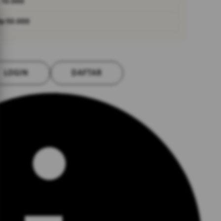
 10.000
Rp 50.000
LOGIN
DAFTAR