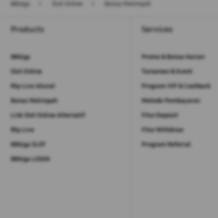
88Giga
>
Slot Online
>
Bonus Melimpah
Footer Navigation
Products
Services
88Giga
Promo & Bonus Harian
Slot Online
Turnamen & Event
Rtp Live Akurat
Program VIP & Cashback
Bonus Melimpah
Metode Pembayaran
Link Slot Online Alternatif
Fitur Deposit
Rtp Live
Fitur Withdraw
88Giga SLOT
Program Referral
88Giga LOGIN