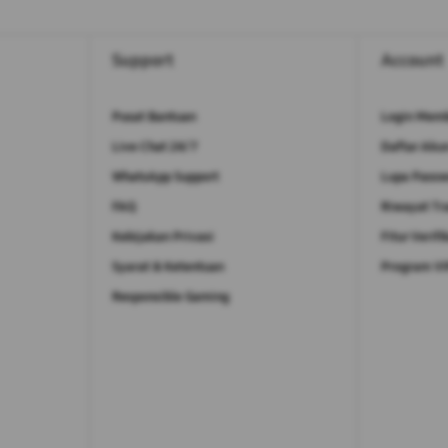
Support
Account
Pusat Bantuan
Login Mem
Live Chat 24/7
Daftar Aku
WhatsApp Support
Lupa Passw
FAQ
Riwayat Tr
Kebijakan Privasi
Fitur Verifi
Syarat & Ketentuan
Program VI
Responsible Gaming