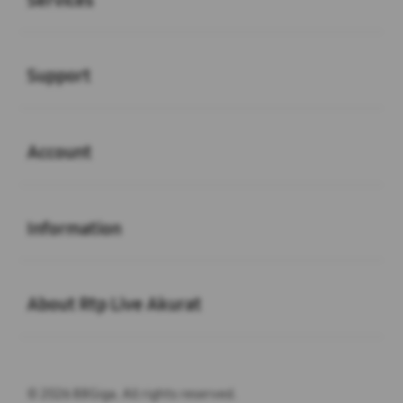
Buka
Support
Buka
Account
Buka
Information
Buka
About Rtp Live Akurat
© 2026 88Giga. All rights reserved.